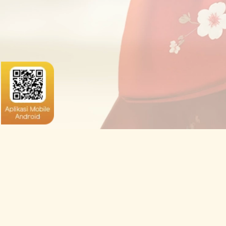
Jadwal Bank
Car