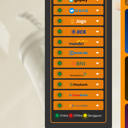
Online
Offline
Gangguan