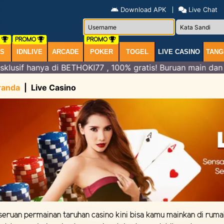
Download APK
Live Chat
O
PROMO
PROMO
TS
IDNLIVE
ARCADE
POKER
TOGEL
LIVE CASINO
TANG
nya di BETHOKI77 , 100% gratis! Buruan main dan mena
randa
Live Casino
seruan permainan taruhan casino kini bisa kamu mainkan di ru