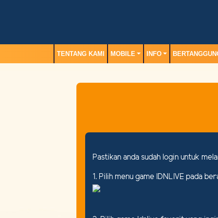
TENTANG KAMI
MOBILE
INFO
BERTANGGUN
Pastikan anda sudah login untuk mel
1. Pilih menu game IDNLIVE pada ber