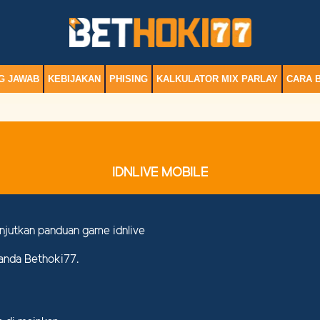
G JAWAB
KEBIJAKAN
PHISING
KALKULATOR MIX PARLAY
CARA 
IDNLIVE MOBILE
anjutkan panduan game idnlive
anda Bethoki77.