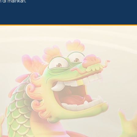
n di mainkan.