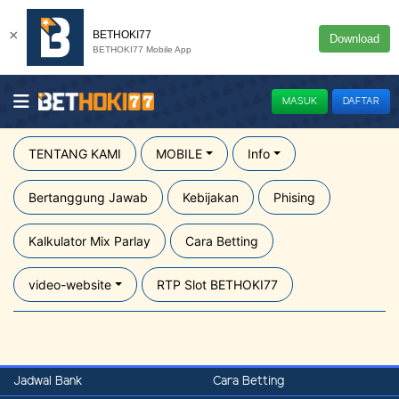
×
BETHOKI77
Download
BETHOKI77 Mobile App
MASUK
DAFTAR
TENTANG KAMI
MOBILE
Info
Bertanggung Jawab
Kebijakan
Phising
Kalkulator Mix Parlay
Cara Betting
video-website
RTP Slot BETHOKI77
Jadwal Bank
Cara Betting